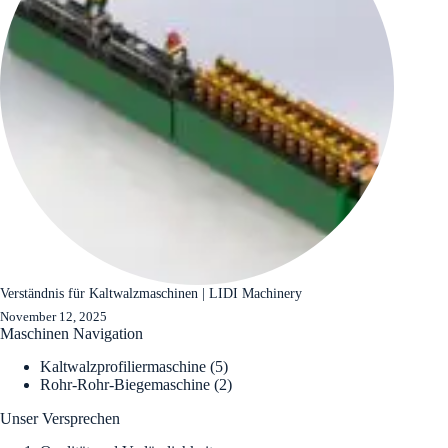
Verständnis für Kaltwalzmaschinen | LIDI Machinery
November 12, 2025
Maschinen Navigation
5
Kaltwalzprofiliermaschine
5
products
2
Rohr-Rohr-Biegemaschine
2
products
Unser Versprechen